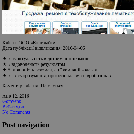
Клієнт: ООО «Копилайт»
Дата публікації відкликання: 2016-04-06
★ 5 пунктуальність в дотриманні термінів
★ 5 задоволеність результатом
★ 5 імовірність рекомендації компанії колегам
★ 5 взаєморозуміння, професіоналізм співробітників
Коментар клієнта: Не мається.
Апр 12, 2016
Gotovenk
Веб-студии
No Comments
Post navigation