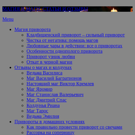
МАГИЯ И МАГИ: СТАТЬИ И ОТЗЫВЫ
Menu
Магия приворота
Кладбищенский приворот – сильный приворот
Чистка от негатива: помощь магов
Любовные чары в действии: все о приворотах
Особенности однополого приворота
Приворот узник любви
Откат в черной магии
Отзывы о магах и колдунах
Ведьма Василиса
Маг Василий Багратионов
Настоящий маг Виктор Кремлев
Маг Яромир
Маг Станислав Валерьевич
Маг Дмитрий Спас
Колдунья Риана
Маг Тарос
Ведьма Эмилия
Привороты в домашних условиях
Как правильно провести приворот со свечами
Рассорка на соперницу