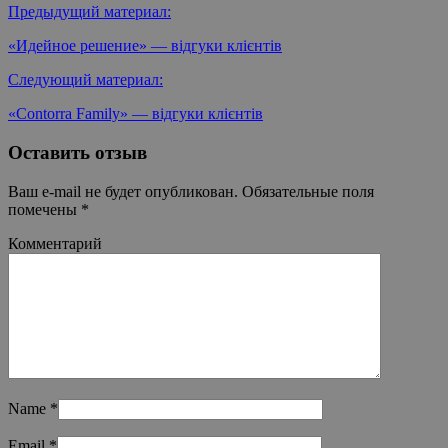
Предыдущий материал:
«Идейное решение» — відгуки клієнтів
Следующий материал:
«Contorra Family» — відгуки клієнтів
Оставить отзыв
Ваш e-mail не будет опубликован.
Обязательные поля
помечены
*
Комментарий
Name
*
Email
*