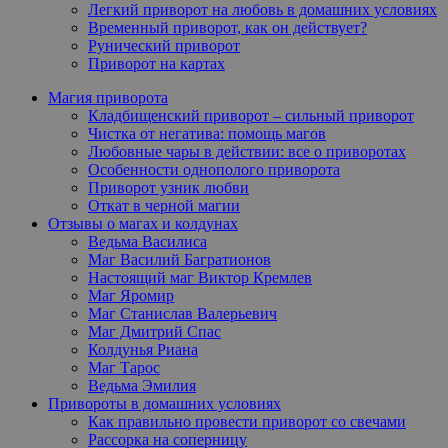
Легкий приворот на любовь в домашних условиях
Временный приворот, как он действует?
Рунический приворот
Приворот на картах
Магия приворота
Кладбищенский приворот – сильный приворот
Чистка от негатива: помощь магов
Любовные чары в действии: все о приворотах
Особенности однополого приворота
Приворот узник любви
Откат в черной магии
Отзывы о магах и колдунах
Ведьма Василиса
Маг Василий Багратионов
Настоящий маг Виктор Кремлев
Маг Яромир
Маг Станислав Валерьевич
Маг Дмитрий Спас
Колдунья Риана
Маг Тарос
Ведьма Эмилия
Привороты в домашних условиях
Как правильно провести приворот со свечами
Рассорка на соперницу